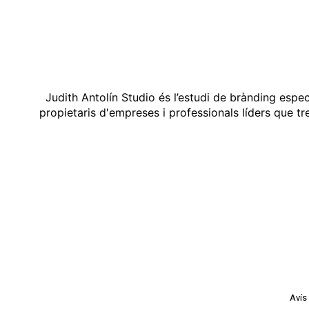
Judith Antolín Studio és l’estudi de brànding espe
propietaris d'empreses i professionals líders que t
Avís 