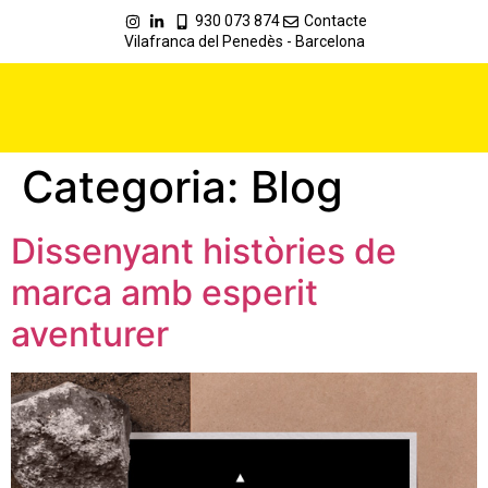
930 073 874
Contacte
Vilafranca del Penedès - Barcelona
Categoria:
Blog
Dissenyant històries de
marca amb esperit
aventurer