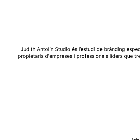
Judith Antolín Studio és l’estudi de brànding espe
propietaris d'empreses i professionals líders que t
Avís 