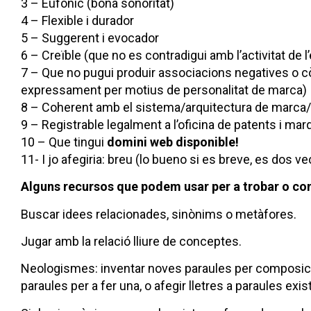
3 – Eufònic (bona sonoritat)
4 – Flexible i durador
5 – Suggerent i evocador
6 – Creïble (que no es contradigui amb l’activitat de 
7 – Que no pugui produir associacions negatives o c
expressament per motius de personalitat de marca)
8 – Coherent amb el sistema/arquitectura de marca/
9 – Registrable legalment a l’oficina de patents i ma
10 – Que tingui
domini web disponible!
11- I jo afegiria: breu (lo bueno si es breve, es dos 
Alguns recursos que podem usar per a trobar o co
Buscar idees relacionades, sinònims o metàfores.
Jugar amb la relació lliure de conceptes.
Neologismes: inventar noves paraules per composició o
paraules per a fer una, o afegir lletres a paraules exis