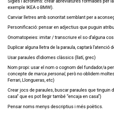
Sigles i acrònims: crear abreviatures formades per la u
exemple IKEA o BMW).
Canviar lletres amb sonoritat semblant per a aconsegu
Personificació: pensar en adjectius que puguin atribu
Onomatopeies: imitar / transcriure el so d’alguna cos
Duplicar alguna lletra de la paraula, captarà l’atenció de
Usar paraules d’idiomes clàssics (llatí, grec)
Nom propi: usar el nom o cognom del fundador/a per 
concepte de
marca personal,
però no oblidem molte
Ferrari, Llongueras, etc)
Crear jocs de paraules, buscar paraules que tinguin d
casa” que es pot llegir també “encaja en casa”)
Pensar noms menys descriptius i més poètics.