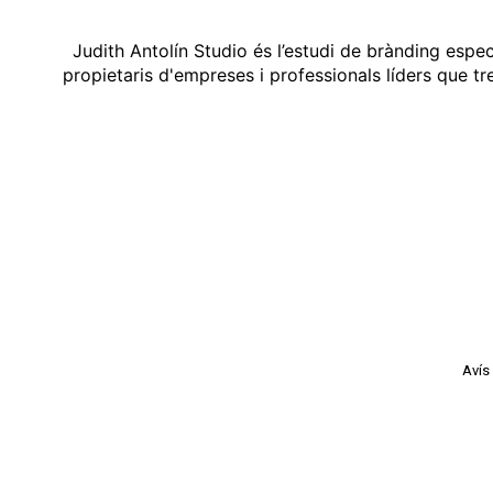
Judith Antolín Studio és l’estudi de brànding espe
propietaris d'empreses i professionals líders que t
Avís 