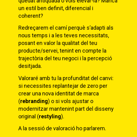
quedat antiquada o vols elevar-la? Manca
un estil ben definit, diferencial i
coherent?
Redreçarem el camí perquè s’adapti als
nous temps i a les teves necessitats,
posant en valor la qualitat del teu
producte/servei, tenint en compte la
trajectòria del teu negoci i la percepció
desitjada.
Valoraré amb tu la profunditat del canvi:
si necessites replantejar de zero per
crear una nova identitat de marca
(
rebranding
) o si vols ajustar o
modernitzar mantenint part del disseny
original (
restyling
).
A la sessió de valoració ho parlarem.