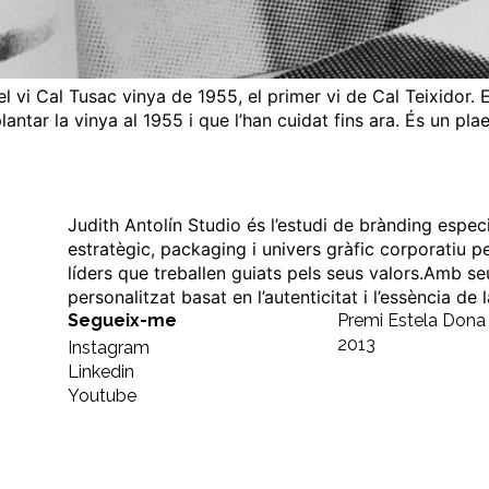
el vi Cal Tusac vinya de 1955, el primer vi de Cal Teixidor. E
lantar la vinya al 1955 i que l’han cuidat fins ara. És un pla
Judith Antolín Studio és l’estudi de brànding espec
estratègic, packaging i univers gràfic corporatiu p
líders que treballen guiats pels seus valors.Amb se
personalitzat basat en l’autenticitat i l’essència de
Segueix-me
Premi Estela Don
2013
Instagram
Linkedin
Youtube