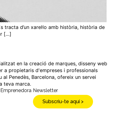
s tracta d’un xarel·lo amb història, història de
er […]
ialitzat en la creació de marques, disseny web
er a propietaris d'empreses i professionals
u al Penedès, Barcelona, ofereix un servei
 la teva marca.
a Emprenedora
Newsletter
Subscriu-te aquí >