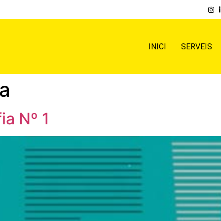
INICI
SERVEIS
ia
ia Nº 1