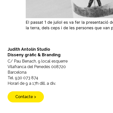
El passat 1 de juliol es va fer la presentació d
la terra, dels ceps i de les persones que van p
Judith Antolín Studio
Disseny gràfic & Branding
C/ Pau Benach, 9 local esquerre
Vilafranca del Penedès 008720
Barcelona
Tel. 930 073 874
Horari de 9 a 17h dill. a div.
Contacte >