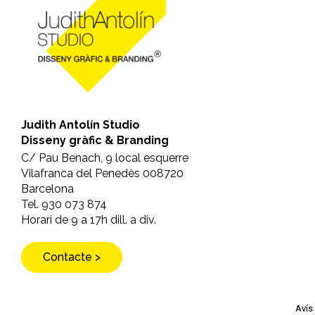
Judith Antolín Studio
Disseny gràfic & Branding
C/ Pau Benach, 9 local esquerre
Vilafranca del Penedès 008720
Barcelona
Tel. 930 073 874
Horari de 9 a 17h dill. a div.
Contacte >
Avís 