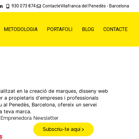
930 073 874
Contacte
Vilafranca del Penedès - Barcelona
METODOLOGIA
PORTAFOLI
BLOG
CONTACTE
ialitzat en la creació de marques, disseny web
er a propietaris d'empreses i professionals
u al Penedès, Barcelona, ofereix un servei
 la teva marca.
a Emprenedora
Newsletter
Subscriu-te aquí >