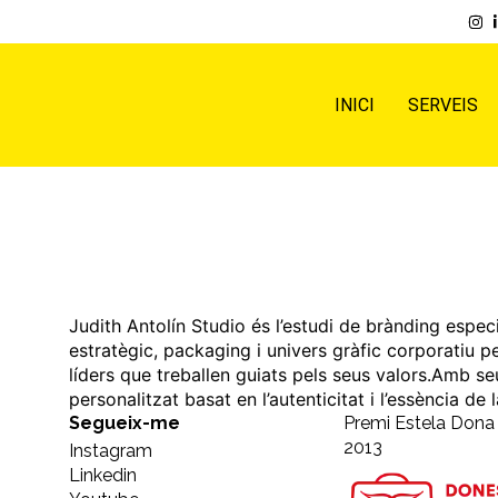
INICI
SERVEIS
Judith Antolín Studio és l’estudi de brànding espec
estratègic, packaging i univers gràfic corporatiu p
líders que treballen guiats pels seus valors.Amb se
personalitzat basat en l’autenticitat i l’essència de
Segueix-me
Premi Estela Don
2013
Instagram
Linkedin