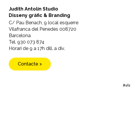
Judith Antolín Studio
Disseny gràfic & Branding
C/ Pau Benach, 9 local esquerre
Vilafranca del Penedès 008720
Barcelona
Tel. 930 073 874
Horari de 9 a 17h dill. a div.
Contacte >
Avís 