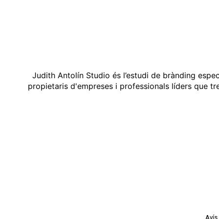
Judith Antolín Studio és l’estudi de brànding espe
propietaris d'empreses i professionals líders que t
Avís 