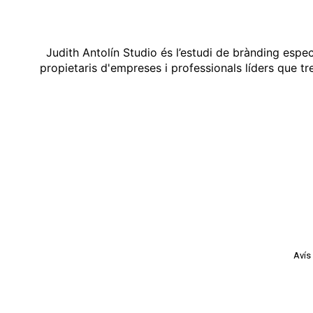
Judith Antolín Studio és l’estudi de brànding espe
propietaris d'empreses i professionals líders que t
Avís 