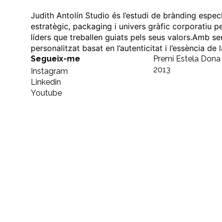
Judith Antolín Studio és l’estudi de brànding espec
estratègic, packaging i univers gràfic corporatiu p
líders que treballen guiats pels seus valors.Amb se
personalitzat basat en l’autenticitat i l’essència de
Segueix-me
Premi Estela Don
2013
Instagram
Linkedin
Youtube