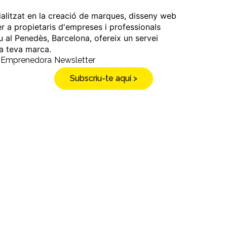
ialitzat en la creació de marques, disseny web
er a propietaris d'empreses i professionals
u al Penedès, Barcelona, ofereix un servei
 la teva marca.
a Emprenedora
Newsletter
Subscriu-te aquí >