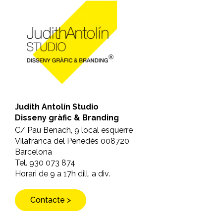
Judith Antolín Studio
Disseny gràfic & Branding
C/ Pau Benach, 9 local esquerre
Vilafranca del Penedès 008720
Barcelona
Tel. 930 073 874
Horari de 9 a 17h dill. a div.
Contacte >