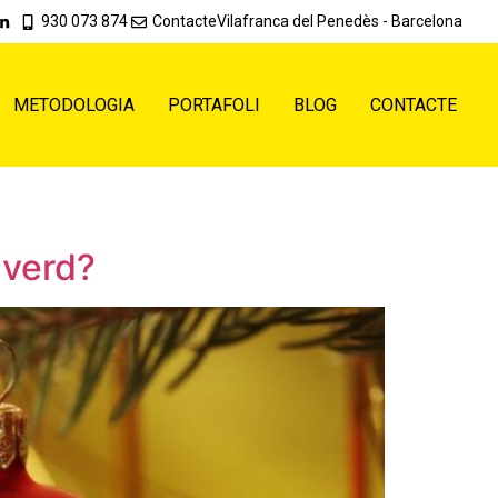
930 073 874
Contacte
Vilafranca del Penedès - Barcelona
METODOLOGIA
PORTAFOLI
BLOG
CONTACTE
 verd?