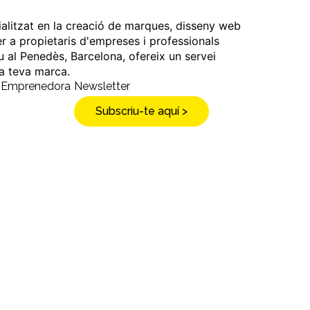
ialitzat en la creació de marques, disseny web
er a propietaris d'empreses i professionals
u al Penedès, Barcelona, ofereix un servei
 la teva marca.
a Emprenedora
Newsletter
Subscriu-te aquí >