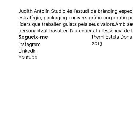
Judith Antolín Studio és l’estudi de brànding espec
estratègic, packaging i univers gràfic corporatiu p
líders que treballen guiats pels seus valors.Amb se
personalitzat basat en l’autenticitat i l’essència de
Segueix-me
Premi Estela Don
2013
Instagram
Linkedin
Youtube