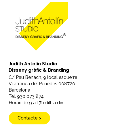
Judith Antolín Studio
Disseny gràfic & Branding
C/ Pau Benach, 9 local esquerre
Vilafranca del Penedès 008720
Barcelona
Tel. 930 073 874
Horari de 9 a 17h dill. a div.
Contacte >