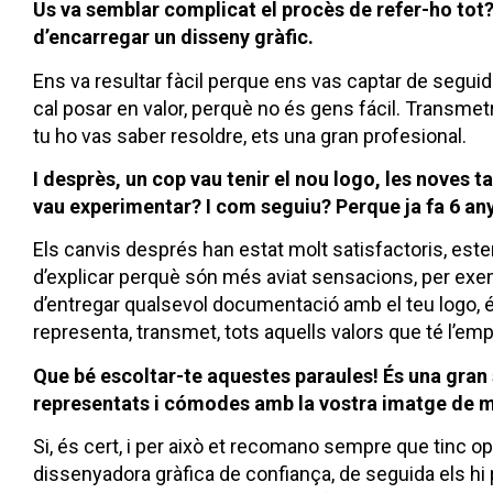
Us va semblar complicat el procès de refer-ho tot?
d’encarregar un disseny gràfic.
Ens va resultar fàcil perque ens vas captar de segui
cal posar en valor, perquè no és gens fácil. Transmet
tu ho vas saber resoldre, ets una gran profesional.
I desprès, un cop vau tenir el nou logo, les noves t
vau experimentar? I com seguiu? Perque ja fa 6 an
Els canvis després han estat molt satisfactoris, este
d’explicar perquè són més aviat sensacions, per exem
d’entregar qualsevol documentació amb el teu logo, 
representa, transmet, tots aquells valors que té l’em
Que bé escoltar-te aquestes paraules! És una gran s
representats i cómodes amb la vostra imatge de m
Si, és cert, i per això et recomano sempre que tinc o
dissenyadora gràfica de confiança, de seguida els h