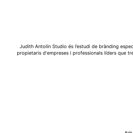
Judith Antolín Studio és l’estudi de brànding espe
propietaris d'empreses i professionals líders que t
Avís 