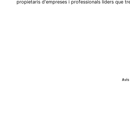
propietaris d'empreses i professionals líders que t
Avís 