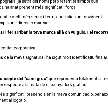
pografia (la lletra del nom) però refent el símbol que
a ha anat prenent més significat i força.
 gràfic molt més segur i ferm, que indica un moviment
cap a una direcció marcada.
 i fer arribar la teva marca allà on vulguis. I el recor
identitat corporativa.
es de la meva signatura i ha sigut molt identificatiu fins ar
?
concepte del “camí groc”
que representa totalment la m
ei respecte a la resta de dissenyadors gràfics.
s significat i presència en la meva comunicació, per aix
ent al logotip.