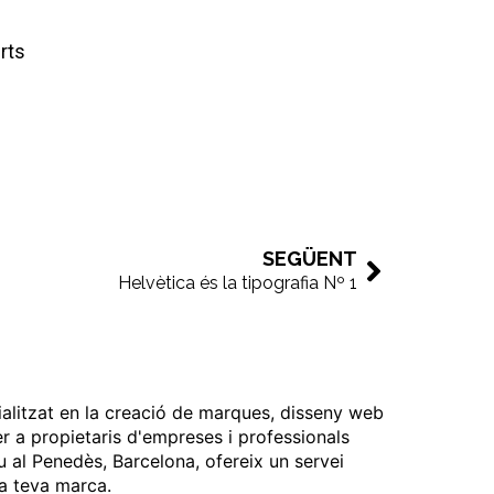
rts
SEGÜENT
Helvètica és la tipografia Nº 1
ialitzat en la creació de marques, disseny web
er a propietaris d'empreses i professionals
u al Penedès, Barcelona, ofereix un servei
 la teva marca.