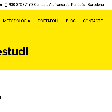
930 073 874
Contacte
Vilafranca del Penedès - Barcelona
METODOLOGIA
PORTAFOLI
BLOG
CONTACTE
estudi
u