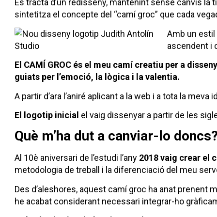
Es tracta d’un redisseny, mantenint sense canvis la ti
sintetitza el concepte del “camí groc” que cada vegad
Amb un estil
ascendent i 
El CAMÍ GROC és el meu camí creatiu per a dissenyar
guiats per l’emoció, la lògica i la valentia.
A partir d’ara l’aniré aplicant a la web i a tota la meva 
El logotip inicial
el vaig dissenyar a partir de les sigl
Què m’ha dut a canviar-lo doncs
Al 10è aniversari de l’estudi l’any
2018 vaig crear el 
metodologia de treball i la diferenciació del meu serv
Des d’aleshores, aquest camí groc ha anat prenent mé
he acabat considerant necessari integrar-ho gràficam