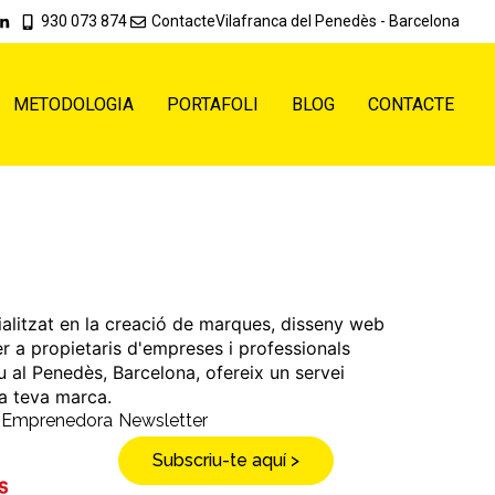
930 073 874
Contacte
Vilafranca del Penedès - Barcelona
METODOLOGIA
PORTAFOLI
BLOG
CONTACTE
ialitzat en la creació de marques, disseny web
er a propietaris d'empreses i professionals
u al Penedès, Barcelona, ofereix un servei
 la teva marca.
a Emprenedora
Newsletter
Subscriu-te aquí >