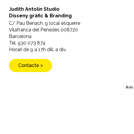
Judith Antolín Studio
Disseny gràfic & Branding
C/ Pau Benach, 9 local esquerre
Vilafranca del Penedès 008720
Barcelona
Tel. 930 073 874
Horari de 9 a 17h dill. a div.
Contacte >
Avís 