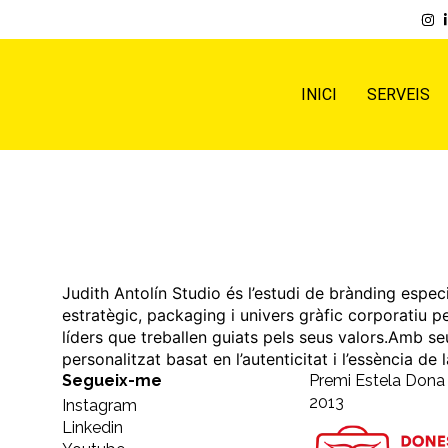
INICI
SERVEIS
Judith Antolín Studio és l’estudi de brànding espec
estratègic, packaging i univers gràfic corporatiu p
líders que treballen guiats pels seus valors.Amb se
personalitzat basat en l’autenticitat i l’essència de
Segueix-me
Premi Estela Don
2013
Instagram
Linkedin